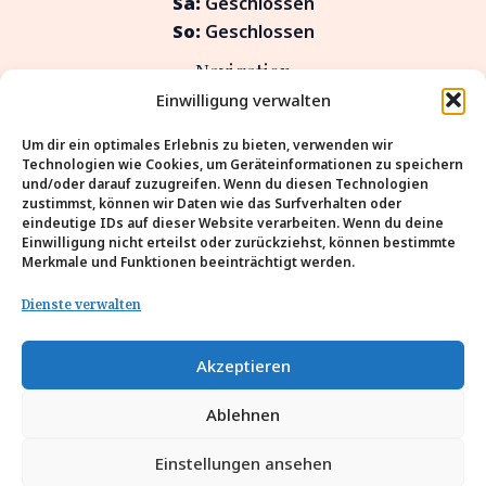
Sa:
Geschlossen
So:
Geschlossen
Navigation
Einwilligung verwalten
Zahnident – Ihr Zahnarzt in Düsseldorf für
Um dir ein optimales Erlebnis zu bieten, verwenden wir
moderne Zahnmedizin
Technologien wie Cookies, um Geräteinformationen zu speichern
Leistungen
und/oder darauf zuzugreifen. Wenn du diesen Technologien
zustimmst, können wir Daten wie das Surfverhalten oder
Angstpatienten
eindeutige IDs auf dieser Website verarbeiten. Wenn du deine
Ästhetik
Einwilligung nicht erteilst oder zurückziehst, können bestimmte
Merkmale und Funktionen beeinträchtigt werden.
Über uns
Team
Dienste verwalten
Kontakt
Datenschutzerklärung
Akzeptieren
Cookie-Richtlinie (EU)
Impressum
Ablehnen
Einstellungen ansehen