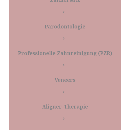
Zahnersatz
›
Parodontologie
›
Professionelle Zahnreinigung (PZR)
›
Veneers
›
Aligner-Therapie
›