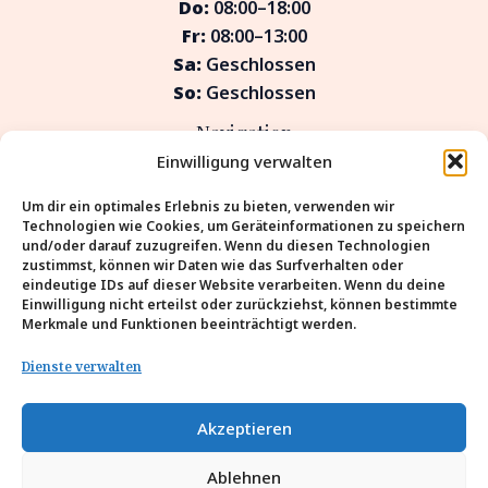
Do:
08:00–18:00
Fr:
08:00–13:00
Sa:
Geschlossen
So:
Geschlossen
Navigation
Einwilligung verwalten
Zahnident – Ihr Zahnarzt in Düsseldorf für
Um dir ein optimales Erlebnis zu bieten, verwenden wir
moderne Zahnmedizin
Technologien wie Cookies, um Geräteinformationen zu speichern
Leistungen
und/oder darauf zuzugreifen. Wenn du diesen Technologien
zustimmst, können wir Daten wie das Surfverhalten oder
Angstpatienten
eindeutige IDs auf dieser Website verarbeiten. Wenn du deine
Ästhetik
Einwilligung nicht erteilst oder zurückziehst, können bestimmte
Merkmale und Funktionen beeinträchtigt werden.
Über uns
Team
Dienste verwalten
Kontakt
Datenschutzerklärung
Akzeptieren
Cookie-Richtlinie (EU)
Impressum
Ablehnen