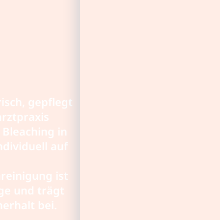
isch, gepflegt
rztpraxis
 Bleaching in
ndividuell auf
reinigung ist
ge und trägt
erhalt bei.