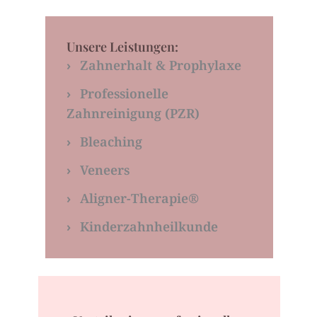
Unsere Leistungen:
›
Zahnerhalt & Prophylaxe
›
Professionelle
Zahnreinigung (PZR)
›
Bleaching
›
Veneers
›
Aligner-Therapie®
›
Kinderzahnheilkunde